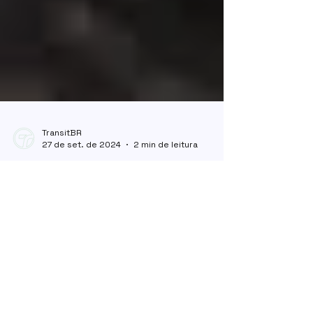
TransitBR
27 de set. de 2024
2 min de leitura
Queimadas na Amazônia e
seu impacto na Logística
<p>É de conhecimento geral, que no último
mês o cenário de queimadas na Amazônia foi
intensificado. Desde o início do ano de 2024,
até o último mês, o bioma já apresenta 50.000
focos de fogo e encontra seu ecossistema