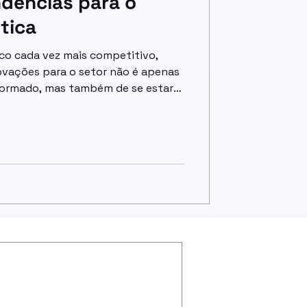
dências para o
tica
co cada vez mais competitivo,
novações para o setor não é apenas
formado, mas também de se estar
s. Segundo dados divulgados pelo
ogistics Trend Radar, a
igência</p>