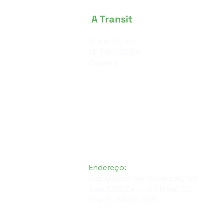
A Transit
Quem Somos
GPTW - 25/26
Carreira
Endereço:
Rua Manoel Vieira Garção, 120
Sala 1201, Centro – Itajaí, SC
Brasil - 88301-425