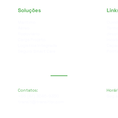
Soluções
Link
Marítimo
Ouvid
Aéreo
Termo
Rodoviário
devo
Carga Projeto
Incot
Logística Integrada
Capac
Seguro Smart Care
Polít
Contatos:
Horár
+55 (47) 3046-9350
Seg a
transit@transitbr.com