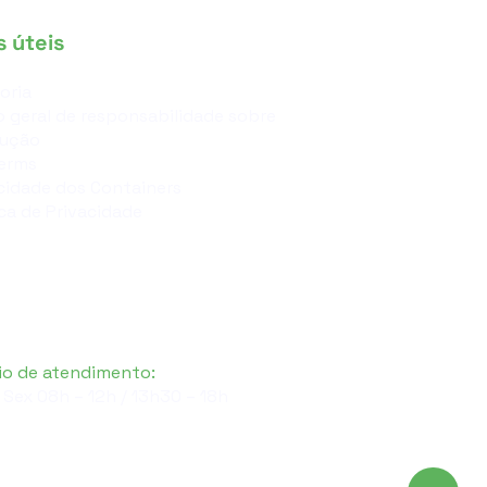
s úteis
oria
 geral de responsabilidade sobre
lução
erms
idade dos Containers
ica de Privacidade
io de atendimento:
 Sex 08h – 12h / 13h30 – 18h