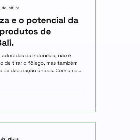
 de leitura
za e o potencial da
 produtos de
ali.
s adoradas da Indonésia, não é
co de tirar o fôlego, mas também
os de decoração únicos. Com uma
onta a séculos, Bali oferece uma
coração que vão desde esculturas
 de leitura