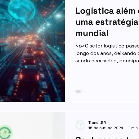
Logística além
uma estratégi
mundial
<p>O setor logístico pass
longo dos anos, deixando 
sendo necessário, principa
globalização que o mundo
precisam se destacar com s
TransitBR
15 de out. de 2024
1 min