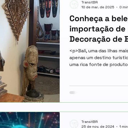
TransitBR
10 de mar. de 2025
0 min
Conheça a bele
importação de
Decoração de B
<p>Bali, uma das ilhas mai
apenas um destino turísti
uma rica fonte de produt
tradição artesanal que rem
vasta gama de itens de de
em</p>
TransitBR
25 de nov. de 2024
1 min