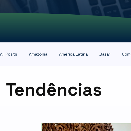
All Posts
Amazônia
América Latina
Bazar
Comé
Inteligência Artificial
Logística
Meio-ambiente
Tendências
Sustentabilidade
Tendências