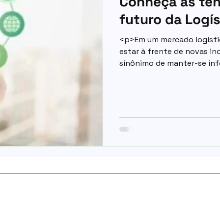
Conheça as ten
futuro da Logís
<p>Em um mercado logísti
estar à frente de novas i
sinônimo de manter-se in
atento às novas tendência
relatório da 7ª edição do L
sustentabilidade e a Intel