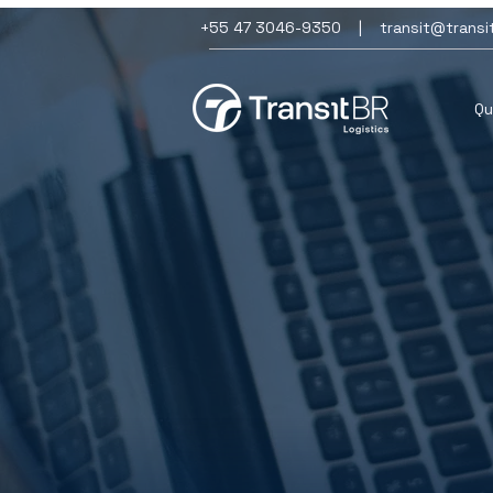
+55 47 3046-9350 |
transit@transi
Q