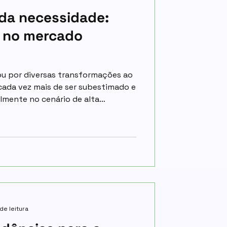
 da necessidade:
a no mercado
ou por diversas transformações ao
cada vez mais de ser subestimado e
lmente no cenário de alta
 está passando. As empresas
ua eficiência de gestão,
exatamente tudo o que a logística representa. A</p>
 de leitura