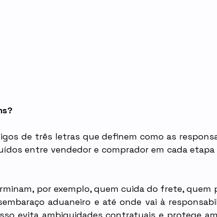
ms?
igos de três letras que definem como as responsab
buídos entre vendedor e comprador em cada etapa 
rminam, por exemplo, quem cuida do frete, quem p
sembaraço aduaneiro e até onde vai à responsabil
isso evita ambiguidades contratuais e protege am