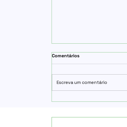
Comentários
Escreva um comentário
Por que o transporte
marítimo continua sendo a
principal escolha na
importação