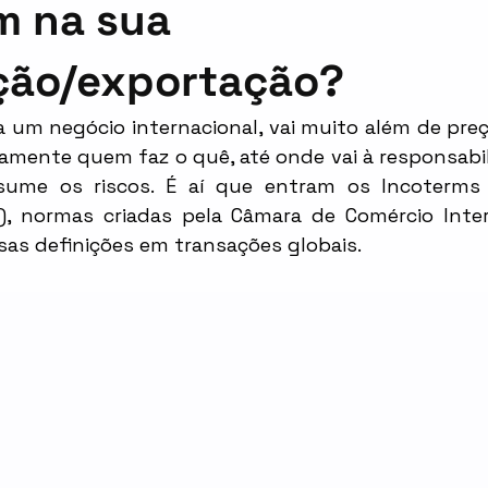
tentabilidade
Tendências
m na sua
ção/exportação?
um negócio internacional, vai muito além de preço
aramente quem faz o quê, até onde vai à responsabi
ume os riscos. É aí que entram os Incoterms (I
, normas criadas pela Câmara de Comércio Intern
sas definições em transações globais.