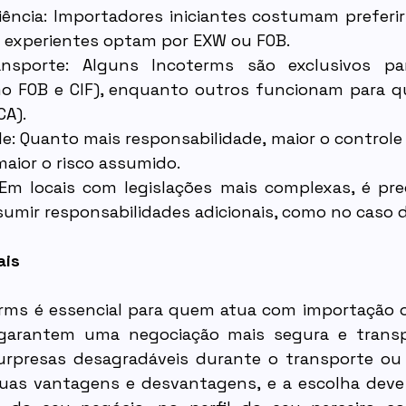
iência: Importadores iniciantes costumam preferi
 experientes optam por EXW ou FOB.
nsporte: Alguns Incoterms são exclusivos par
o FOB e CIF), enquanto outros funcionam para q
CA).
le: Quanto mais responsabilidade, maior o controle 
ior o risco assumido.
 Em locais com legislações mais complexas, é preci
sumir responsabilidades adicionais, como no caso 
ais
rms é essencial para quem atua com importação o
garantem uma negociação mais segura e transp
rpresas desagradáveis durante o transporte ou 
as vantagens e desvantagens, e a escolha deve 