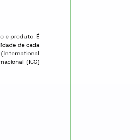
 e produto. É 
lidade de cada 
nternational 
acional (ICC) 