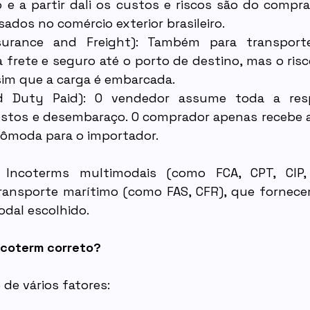
 e a partir dali os custos e riscos são do compra
ados no comércio exterior brasileiro.
nsurance and Freight): Também para transporte
frete e seguro até o porto de destino, mas o risco
im que a carga é embarcada.
ed Duty Paid): O vendedor assume toda a respo
stos e desembaraço. O comprador apenas recebe a 
cômoda para o importador.
Incoterms multimodais (como FCA, CPT, CIP, 
ransporte marítimo (como FAS, CFR), que fornecem 
dal escolhido.
ncoterm correto?
de vários fatores: