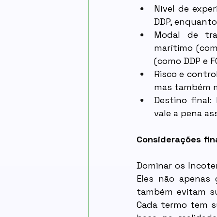
Nível de exper
DDP, enquanto
Modal de tra
marítimo (com
(como DDP e F
Risco e contro
mas também ma
Destino final:
vale a pena as
Considerações fin
Dominar os Incote
Eles não apenas 
também evitam su
Cada termo tem su