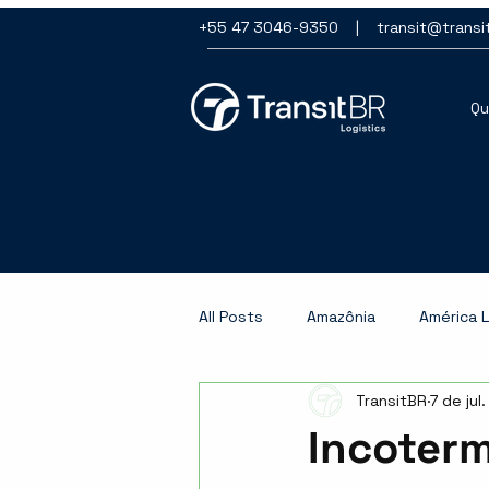
+55 47 3046-9350 |
transit@transi
Q
All Posts
Amazônia
América L
TransitBR
7 de jul
importação
Inteligência Artif
Incoterm