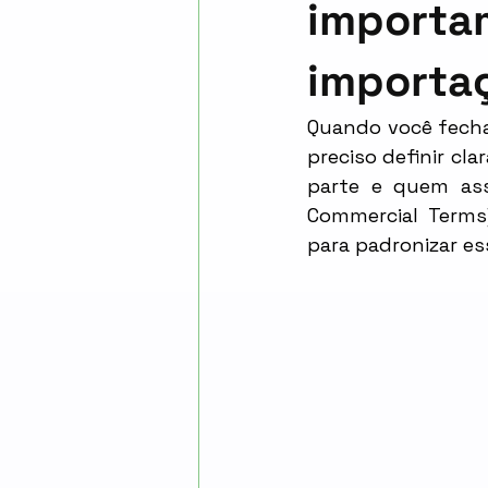
Portos
Queimadas
Sus
importa
importa
Quando você fecha 
preciso definir cl
parte e quem ass
Commercial Terms)
para padronizar es