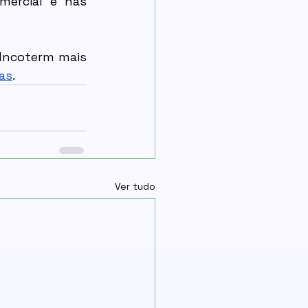
ercial e nas 
Incoterm mais 
as
.
Ver tudo