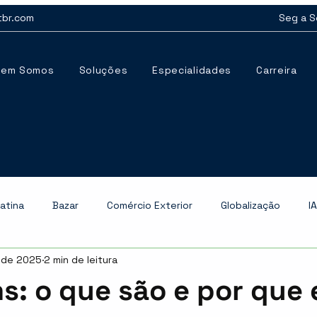
tbr.com
Seg a S
uem Somos
Soluções
Especialidades
Carreira
atina
Bazar
Comércio Exterior
Globalização
IA
. de 2025
2 min de leitura
icial
Logística
Meio-ambiente
Mercado Internacio
s: o que são e por que 