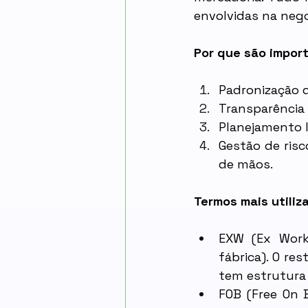
envolvidas na nego
Por que são impor
Padronização d
Transparência
Planejamento l
Gestão de ris
de mãos.
Termos mais utiliz
EXW (Ex Works
fábrica). O re
tem estrutura 
FOB (Free On 