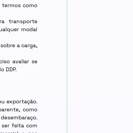
r termos como 
a transporte 
ualquer modal 
sobre a carga, 
so avaliar se 
do DDP.
u exportação. 
arente, como 
desembaraço. 
ser feita com 