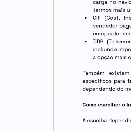
carga no navio
termos mais us
CIF (Cost, I
vendedor paga 
comprador ass
DDP (Deliver
incluindo impo
a opção mais 
Também existem 
específicos para t
dependendo do mo
Como escolher o I
A escolha depende 