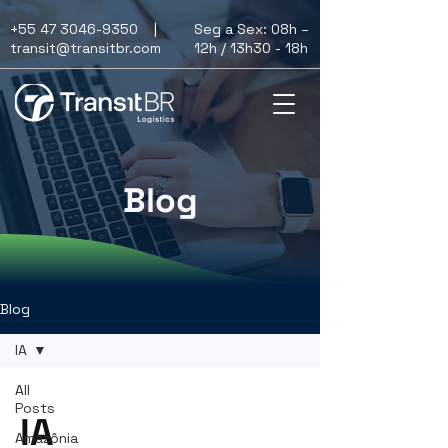
+55 47 3046-9350
|
Seg a Sex: 08h –
transit@transitbr.com
12h / 13h30 - 18h
Blog
Blog
IA
All
Posts
IA
Amazônia