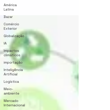
América
Latina
Bazar
Comércio
Exterior
Globalização
IA
Impactos
climáticos
importação
Inteligência
Artificial
Logística
Meio-
ambiente
Mercado
Internacional